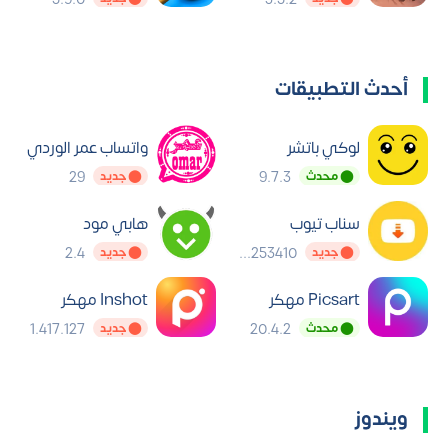
أحدث التطبيقات
لوكي باتشر
واتساب عمر الوردي
29
9.7.3
⬤ محدث
⬤ جديد
سناب تيوب
هابي مود
2.4
5.25.0.5253410
⬤ جديد
⬤ جديد
Picsart مهكر
Inshot مهكر
1.417.127
20.4.2
⬤ محدث
⬤ جديد
ويندوز