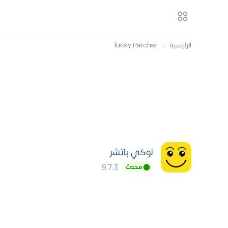
الرئيسية
lucky Patcher
/
لوكي باتشر
9.7.3
⬤ محدث